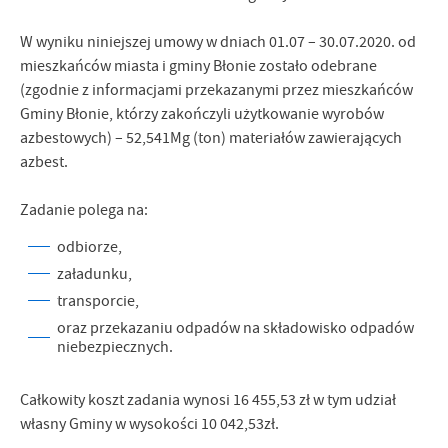
treści w postaci wiadomości, ofert, komunikatów mediów
społecznościowych.
W wyniku niniejszej umowy w dniach 01.07 – 30.07.2020. od
mieszkańców miasta i gminy Błonie zostało odebrane
(zgodnie z informacjami przekazanymi przez mieszkańców
Gminy Błonie, którzy zakończyli użytkowanie wyrobów
azbestowych) – 52,541Mg (ton) materiałów zawierających
azbest.
Zadanie polega na:
odbiorze,
załadunku,
transporcie,
oraz przekazaniu odpadów na składowisko odpadów
niebezpiecznych.
Całkowity koszt zadania wynosi 16 455,53 zł w tym udział
własny Gminy w wysokości 10 042,53zł.