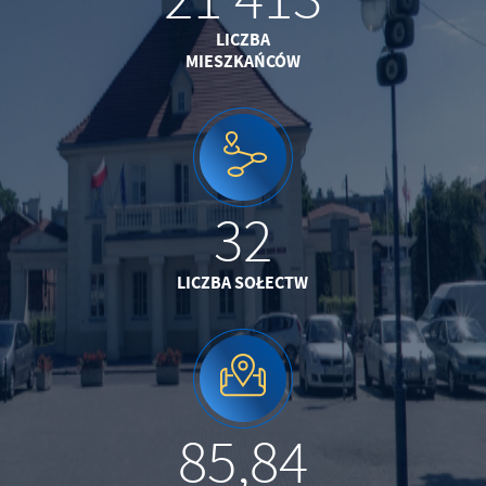
LICZBA
MIESZKAŃCÓW
32
LICZBA SOŁECTW
85,84