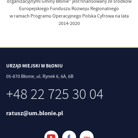
organizacyjnymi Gminy Błonie” jest finansowany ze środków
Europejskiego Funduszu Rozwoju Regionalnego
w ramach Programu Operacyjnego Polska Cyfrowa na lata
2014-2020
URZĄD MIEJSKI W BŁONIU
05-870 Błonie, ul. Rynek 6, 6A, 6B
+48 22 725 30 04
ratusz@um.blonie.pl