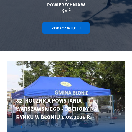
POWIERZCHNIA W
2
KM
ZOBACZ WIĘCEJ
82. ROCZNICA POWSTANIA
WARSZAWSKIEGO - OBCHODY NA
RYNKU W BŁONIU 1.08.2026 R.