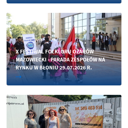
X FESTIWAL FOLKLORU OŻARÓW
MAZOWIECKI - PARADA ZESPOŁÓW NA
RYNKU W BŁONIU 29.07.2026 R.