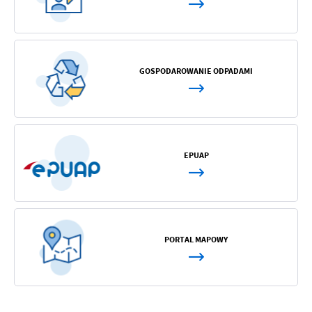
komunikatów na podstawie analizy Twoich upodobań oraz Twoich
zwyczajów dotyczących przeglądanej witryny internetowej. Treści
promocyjne mogą pojawić się na stronach podmiotów trzecich lub
firm będących naszymi partnerami oraz innych dostawców usług.
Firmy te działają w charakterze pośredników prezentujących nasze
GOSPODAROWANIE ODPADAMI
treści w postaci wiadomości, ofert, komunikatów mediów
społecznościowych.
EPUAP
PORTAL MAPOWY