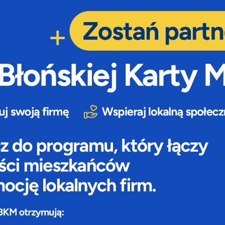
anujemy Twoją prywatność. Możesz zmienić ustawienia cookies lub zaakceptować je
zystkie. W dowolnym momencie możesz dokonać zmiany swoich ustawień.
iezbędne
ezbędne pliki cookies służą do prawidłowego funkcjonowania strony internetowej i
ożliwiają Ci komfortowe korzystanie z oferowanych przez nas usług.
iki cookies odpowiadają na podejmowane przez Ciebie działania w celu m.in. dostosowani
ęcej
oich ustawień preferencji prywatności, logowania czy wypełniania formularzy. Dzięki pli
okies strona, z której korzystasz, może działać bez zakłóceń.
unkcjonalne i personalizacyjne
go typu pliki cookies umożliwiają stronie internetowej zapamiętanie wprowadzonych prze
ebie ustawień oraz personalizację określonych funkcjonalności czy prezentowanych treści.
ięki tym plikom cookies możemy zapewnić Ci większy komfort korzystania z funkcjonalnoś
ęcej
szej strony poprzez dopasowanie jej do Twoich indywidualnych preferencji. Wyrażenie
ody na funkcjonalne i personalizacyjne pliki cookies gwarantuje dostępność większej ilości
nkcji na stronie.
ZAPISZ WYBRANE
nalityczne
alityczne pliki cookies pomagają nam rozwijać się i dostosowywać do Twoich potrzeb.
ZEZWÓL NA WSZYSTKIE