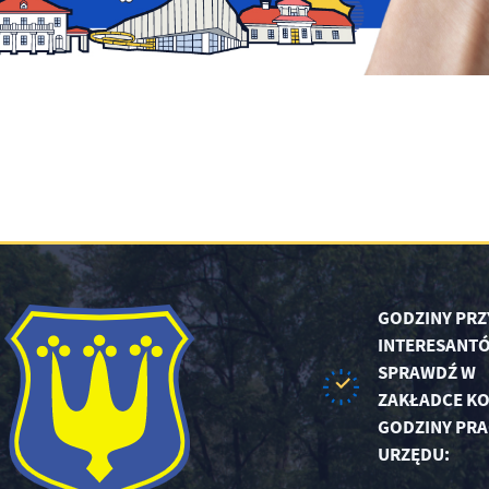
GODZINY PRZ
INTERESANTÓ
SPRAWDŹ W
ZAKŁADCE KO
GODZINY PRA
URZĘDU: