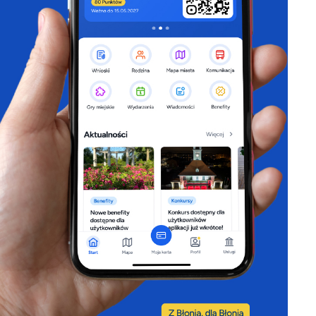
.
a
w