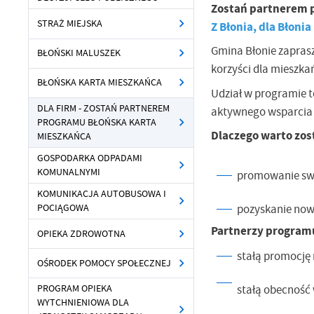
Zostań partnerem 
STRAŻ MIEJSKA
Z Błonia, dla Błonia
Gmina Błonie zapras
BŁOŃSKI MALUSZEK
korzyści dla mieszka
BŁOŃSKA KARTA MIESZKAŃCA
Udział w programie 
DLA FIRM - ZOSTAŃ PARTNEREM
aktywnego wsparcia l
PROGRAMU BŁOŃSKA KARTA
Dlaczego warto zo
MIESZKAŃCA
GOSPODARKA ODPADAMI
KOMUNALNYMI
promowanie swo
KOMUNIKACJA AUTOBUSOWA I
pozyskanie nowy
POCIĄGOWA
Partnerzy program
OPIEKA ZDROWOTNA
stałą promocję 
OŚRODEK POMOCY SPOŁECZNEJ
stałą obecność 
PROGRAM OPIEKA
WYTCHNIENIOWA DLA