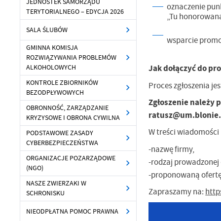
JEDNOSTEK SAMORZĄDU
oznaczenie pun
TERYTORIALNEGO – EDYCJA 2026
„Tu honorowana
SALA ŚLUBÓW
wsparcie promo
GMINNA KOMISJA
ROZWIĄZYWANIA PROBLEMÓW
Jak dołączyć do p
ALKOHOLOWYCH
KONTROLE ZBIORNIKÓW
Proces zgłoszenia jest
BEZODPŁYWOWYCH
Zgłoszenie należy 
OBRONNOŚĆ, ZARZĄDZANIE
ratusz@um.blonie.
KRYZYSOWE I OBRONA CYWILNA
W treści wiadomości 
PODSTAWOWE ZASADY
CYBERBEZPIECZEŃSTWA
-nazwę firmy,
ORGANIZACJE POZARZĄDOWE
-rodzaj prowadzonej 
(NGO)
-proponowaną ofertę
NASZE ZWIERZAKI W
Zapraszamy na:
http
SCHRONISKU
U
NIEODPŁATNA POMOC PRAWNA