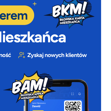
a
kom
z
ci