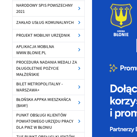
NARODOWY SPIS POWSZECHNY
2021
Sz
ws
ZAKŁAD USŁUG KOMUNALNYCH
PROJEKT MOBILNY URZĘDNIK
N
APLIKACJA MOBILNA
Ni
WWW.BLONIE.PL
um
Pl
PROCEDURA NADANIA MEDALI ZA
Wi
Tw
DŁUGOLETNIE POŻYCIE
co
MAŁŻEŃSKIE
F
BILET METROPOLITALNY -
Te
WARSZAWA+
Ci
BŁOŃSKA APPKA MIESZKAŃCA
Dz
Wi
(BAM!)
na
zg
PUNKT OBSŁUGI KLIENTÓW
fu
POWIATOWEGO URZĘDU PRACY
A
DLA PWZ W BŁONIU
An
ZUS PUNKT OBSŁUGI KLIENTÓW