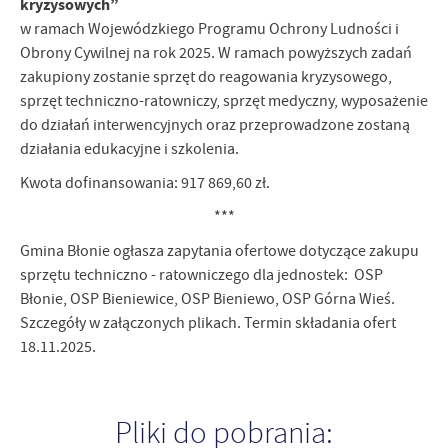
kryzysowych”
treści w postaci wiadomości, ofert, komunikatów mediów
w ramach Wojewódzkiego Programu Ochrony Ludności i
społecznościowych.
Obrony Cywilnej na rok 2025. W ramach powyższych zadań
zakupiony zostanie sprzęt do reagowania kryzysowego,
sprzęt techniczno-ratowniczy, sprzęt medyczny, wyposażenie
do działań interwencyjnych oraz przeprowadzone zostaną
działania edukacyjne i szkolenia.
Kwota dofinansowania: 917 869,60 zł.
***
Gmina Błonie ogłasza zapytania ofertowe dotyczące zakupu
sprzętu techniczno - ratowniczego dla jednostek: OSP
Błonie, OSP Bieniewice, OSP Bieniewo, OSP Górna Wieś.
Szczegóły w załączonych plikach. Termin składania ofert
18.11.2025.
Pliki do pobrania: