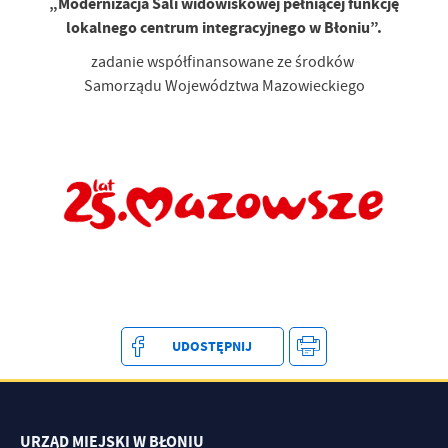
„Modernizacja Sali widowiskowej pełniącej funkcję
treści w postaci wiadomości, ofert, komunikatów mediów
lokalnego centrum integracyjnego w Błoniu”.
społecznościowych.
zadanie współfinansowane ze środków
Samorządu Województwa Mazowieckiego
UDOSTĘPNIJ
URZĄD MIEJSKI W BŁONIU