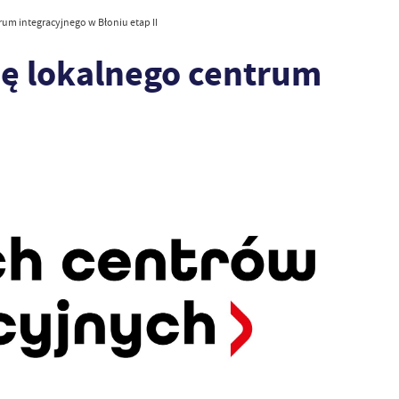
rum integracyjnego w Błoniu etap II
ję lokalnego centrum