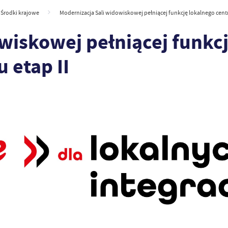
Środki krajowe
Modernizacja Sali widowiskowej pełniącej funkcję lokalnego cent
wiskowej pełniącej funkc
 etap II