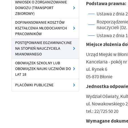
WNIOSEK O ZORGANIZOWANIE
Podstawa prawna:
DOWOZU (TRANSPORT
Ustawa z dnia 26
ZBIOROWY)
Rozporządzenie
DOFINANSOWANIE KOSZTÓW
nauczycieli (Dz. 
KSZTAŁCENIA MŁODOCIANYCH
PRACOWNIKÓW
Ustawa z dnia 1
POSTĘPOWANIE EGZAMINACYJNE
Miejsce złożenia 
NA STOPIEŃ NAUCZYCIELA
Urząd Miejski w Błon
MIANOWANEGO
Kancelaria - pokój nr
OBOWIĄZEK SZKOLNY LUB
ul. Rynek 6
OBOWIĄZEK NAUKI UCZNIÓW DO
LAT 18
05-870 Błonie
PLACÓWKI PUBLICZNE
Jednostka odpowie
Wydział Oświaty, Kul
ul. Nowakowskiego 2
tel.: 22/725 50 20
Wymagane dokume