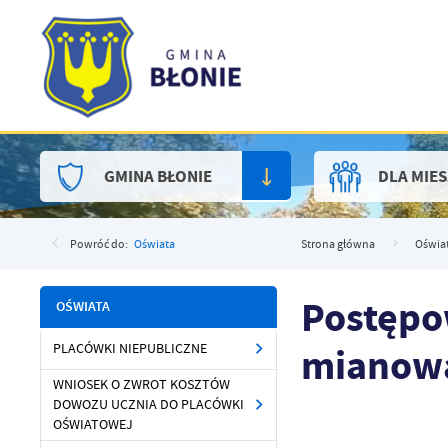
Przejdź do menu.
Przejdź do wyszukiwarki.
Przejdź do treści.
Przejdź do ustawień wielkości czcionki.
Włącz wersję kontrastową strony.
GMINA BŁONIE
DLA MIE
Powróć do:
Oświata
Strona główna
Oświat
Postępo
OŚWIATA
mianow
PLACÓWKI NIEPUBLICZNE
WNIOSEK O ZWROT KOSZTÓW
DOWOZU UCZNIA DO PLACÓWKI
OŚWIATOWEJ