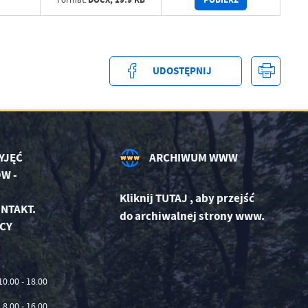
UDOSTĘPNIJ
YJĘĆ
ARCHIWUM WWW
W -
Kliknij
TUTAJ
,
aby przejść
NTAKT.
do archiwalnej strony www.
CY
10.00 - 18.00
8.00 - 16.00