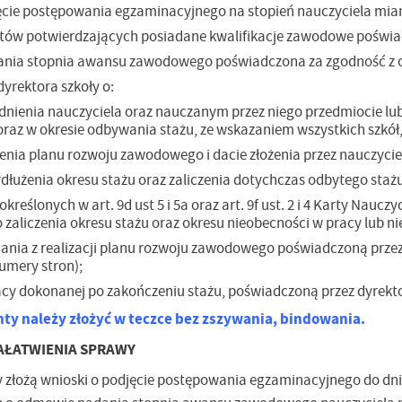
ęcie postępowania egzaminacyjnego na stopień nauczyciela mian
ów potwierdzających posiadane kwalifikacje zawodowe poświad
ania stopnia awansu zawodowego poświadczona za zgodność z 
yrektora szkoły o:
dnienia nauczyciela oraz nauczanym przez niego przedmiocie lu
raz w okresie odbywania stażu, ze wskazaniem wszystkich szkół,
enia planu rozwoju zawodowego i dacie złożenia przez nauczyciel
stawienia
łużenia okresu stażu oraz zaliczenia dotychczas odbytego staż
kreślonych w art. 9d ust 5 i 5a oraz art. 9f ust. 2 i 4 Karty Na
 zaliczenia okresu stażu oraz okresu nieobecności w pracy lub 
anujemy Twoją prywatność. Możesz zmienić ustawienia cookies lub zaakceptować je
zystkie. W dowolnym momencie możesz dokonać zmiany swoich ustawień.
ania z realizacji planu rozwoju zawodowego poświadczoną przez
umery stron);
cy dokonanej po zakończeniu stażu, poświadczoną przez dyrekto
iezbędne
ezbędne pliki cookies służą do prawidłowego funkcjonowania strony internetowej i
y należy złożyć w teczce bez zszywania, bindowania.
ożliwiają Ci komfortowe korzystanie z oferowanych przez nas usług.
ZAŁATWIENIA SPRAWY
iki cookies odpowiadają na podejmowane przez Ciebie działania w celu m.in. dostosowani
ęcej
oich ustawień preferencji prywatności, logowania czy wypełniania formularzy. Dzięki pli
 złożą wnioski o podjęcie postępowania egzaminacyjnego do dni
okies strona, z której korzystasz, może działać bez zakłóceń.