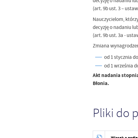
decyzję o nadaniu l
F
(art. 9b ust. 3 – usta
Te
Ci
Nauczycielom, którzy
Dz
Wi
decyzję o nadaniu l
na
zg
(art. 9b ust. 3a - ust
fu
A
Zmiana wynagrodzenia
An
od 1 stycznia d
Co
Wi
od 1 września d
in
po
Akt nadania stopni
wś
Wy
R
Błonia.
fu
Dz
st
Pr
Wi
an
Pliki do 
in
bę
po
sp
Wiosek o podj