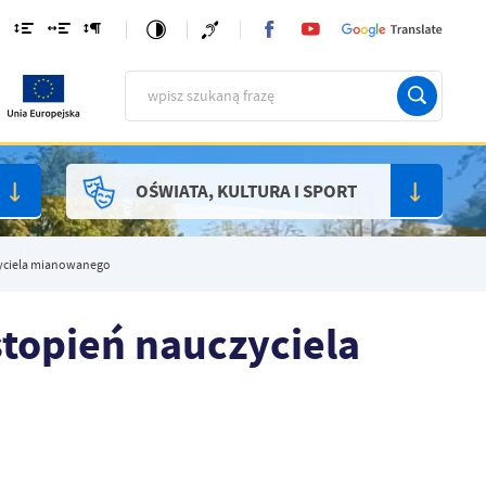
OŚWIATA, KULTURA I SPORT
zyciela mianowanego
topień nauczyciela