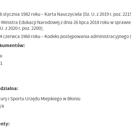
 stycznia 1982 roku – Karta Nauczyciela (Dz. U. z 2019 r. poz. 2215
 Ministra Edukacji Narodowej z dnia 26 lipca 2018 roku w spraw
U. z 2020 r. poz. 2200);
4 czerwca 1960 roku – Kodeks postępowania administracyjnego (Dz.
dokumentów:
iu
 1
dzialna:
tury i Sportu Urzędu Miejskiego w Błoniu
/4
nty: