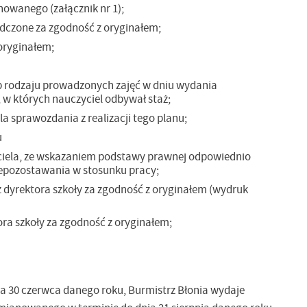
owanego (załącznik nr 1);
czone za zgodność z oryginałem;
oryginałem;
b rodzaju prowadzonych zajęć w dniu wydania
 w których nauczyciel odbywał staż;
a sprawozdania z realizacji tego planu;
u
uczyciela, ze wskazaniem podstawy prawnej odpowiednio
niepozostawania w stosunku pracy;
 dyrektora szkoły za zgodność z oryginałem (wydruk
ra szkoły za zgodność z oryginałem;
a
kom
a 30 czerwca danego roku, Burmistrz Błonia wydaje