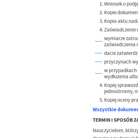
Wniosek o podj
Kopie dokument
Kopia aktu nad
Zaświadczenie d
wymiarze zatru
zaświadczenia o
dacie zatwierdz
U
przyczynach wyd
w przypadkach o
wydłużenia albo
Sz
ws
Kopię sprawozd
jednostronny, n
Kopię oceny pra
N
Ni
Wszystkie dokument
um
TERMIN I SPOSÓB 
Pl
Wi
Tw
Nauczycielom, którzy
co