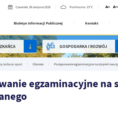
23°C
Czwartek, 06 sierpnia 2026
Pochmurno
Biuletyn Informacji Publicznej
Kontakt
SZKAŃCA
GOSPODARKA I ROZWÓJ
a, kultura i sport
Oświata
Postępowanie egzaminacyjne na stopień nauc
wanie egzaminacyjne na s
anego