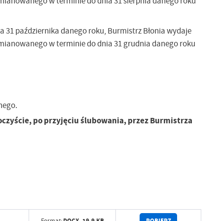
ianowanego w terminie do dnia 31 sierpnia danego roku
z
a 31 października danego roku, Burmistrz Błonia wydaje
ci
mianowanego w terminie do dnia 31 grudnia danego roku
nego.
czyście, po przyjęciu ślubowania, przez Burmistrza
.
a
w
POBIERZ
DOCX,
19.9 KB
Format: