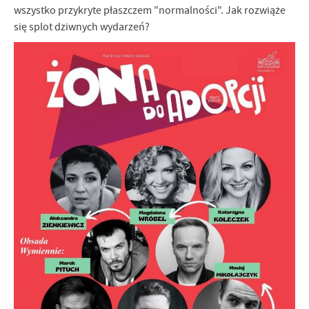
wszystko przykryte płaszczem "normalności". Jak rozwiąże
Firmy te działają w charakterze pośredników prezentujących nasze
treści w postaci wiadomości, ofert, komunikatów mediów
się splot dziwnych wydarzeń?
społecznościowych.