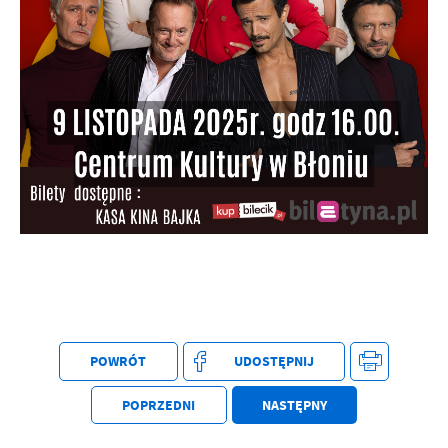
Firmy te działają w charakterze pośredników prezentujących nasze
treści w postaci wiadomości, ofert, komunikatów mediów
społecznościowych.
POWRÓT
UDOSTĘPNIJ
POPRZEDNI
NASTĘPNY