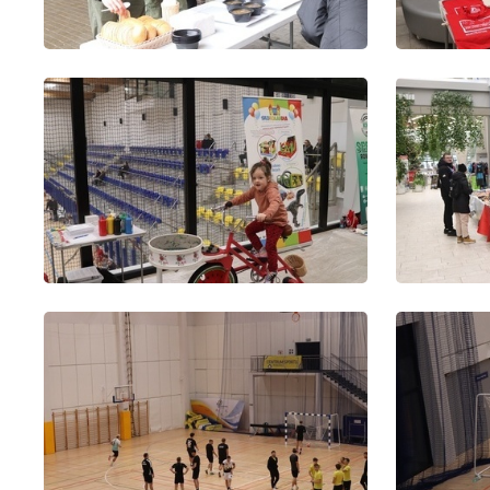
U
Sz
ws
N
Ni
um
Pl
Wi