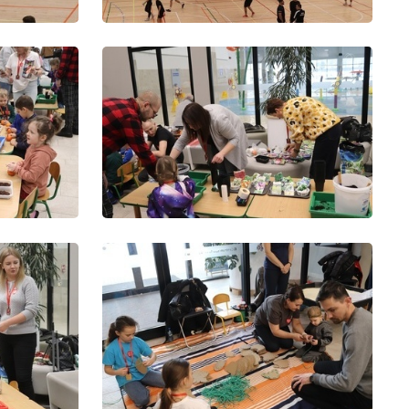
kom
z
ci
.
a
w