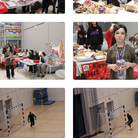
stawienia
anujemy Twoją prywatność. Możesz zmienić ustawienia cookies lub zaakceptować je
zystkie. W dowolnym momencie możesz dokonać zmiany swoich ustawień.
iezbędne
ezbędne pliki cookies służą do prawidłowego funkcjonowania strony internetowej i
ożliwiają Ci komfortowe korzystanie z oferowanych przez nas usług.
iki cookies odpowiadają na podejmowane przez Ciebie działania w celu m.in. dostosowani
ęcej