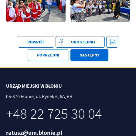
POWRÓT
UDOSTĘPNIJ
POPRZEDNI
NASTĘPNY
URZĄD MIEJSKI W BŁONIU
05-870 Błonie, ul. Rynek 6, 6A, 6B
+48 22 725 30 04
ratusz@um.blonie.pl