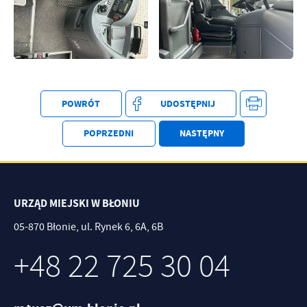
treści w postaci wiadomości, ofert, komunikatów mediów
społecznościowych.
POWRÓT
UDOSTĘPNIJ
POPRZEDNI
NASTĘPNY
URZĄD MIEJSKI W BŁONIU
05-870 Błonie, ul. Rynek 6, 6A, 6B
+48 22 725 30 04