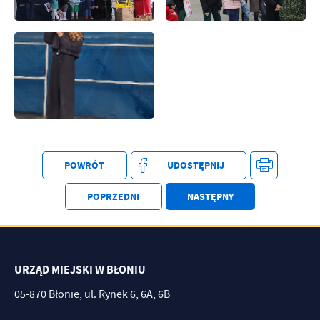
POWRÓT
UDOSTĘPNIJ
POPRZEDNI
NASTĘPNY
URZĄD MIEJSKI W BŁONIU
05-870 Błonie, ul. Rynek 6, 6A, 6B