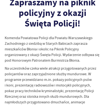
Zapraszamy na piknik
zapamiętanie wprowadzonych przez Ciebie ustawień oraz
personalizację określonych funkcjonalności czy prezentowanych
policyjny z okazji
treści.
Dzięki tym plikom cookies możemy zapewnić Ci większy komfort
Więcej
Święta Policji!
korzystania z funkcjonalności naszej strony poprzez dopasowanie
jej do Twoich indywidualnych preferencji. Wyrażenie zgody na
funkcjonalne i personalizacyjne pliki cookies gwarantuje
Analityczne
dostępność większej ilości funkcji na stronie.
Komenda Powiatowa Policji dla Powiatu Warszawskiego
Analityczne pliki cookies pomagają nam rozwijać się i
Zachodniego z siedzibą w Starych Babicach zaprasza
dostosowywać do Twoich potrzeb.
mieszkańców Błonia i okolic na Piknik Policyjny
Cookies analityczne pozwalają na uzyskanie informacji w zakresie
Więcej
organizowany z okazji Święta Policji. Wydarzenie odbywa się
wykorzystywania witryny internetowej, miejsca oraz częstotliwości,
pod Honorowym Patronatem Burmistrza Błonia.
z jaką odwiedzane są nasze serwisy www. Dane pozwalają nam na
ocenę naszych serwisów internetowych pod względem ich
Reklamowe
Na uczestników czeka wiele atrakcji przygotowanych przez
popularności wśród użytkowników. Zgromadzone informacje są
policjantów oraz zaprzyjaźnione służby mundurowe. W
Dzięki reklamowym plikom cookies prezentujemy Ci najciekawsze
przetwarzane w formie zanonimizowanej. Wyrażenie zgody na
informacje i aktualności na stronach naszych partnerów.
programie przewidziano m.in. pokazy policyjnych psów
analityczne pliki cookies gwarantuje dostępność wszystkich
funkcjonalności.
i koni, prezentację radiowozów i motocykli policyjnych,
Promocyjne pliki cookies służą do prezentowania Ci naszych
Więcej
komunikatów na podstawie analizy Twoich upodobań oraz Twoich
pokaz pracy techników kryminalistyki, prezentację Policji
zwyczajów dotyczących przeglądanej witryny internetowej. Treści
Rzecznej oraz stoiska innych służb mundurowych. Dla
promocyjne mogą pojawić się na stronach podmiotów trzecich lub
najmłodszych przygotowano dmuchańce, animacje
firm będących naszymi partnerami oraz innych dostawców usług.