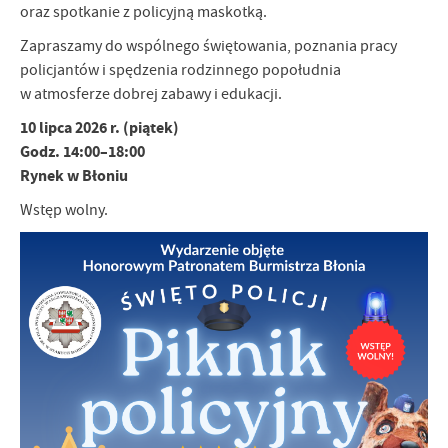
oraz spotkanie z policyjną maskotką.
Firmy te działają w charakterze pośredników prezentujących nasze
treści w postaci wiadomości, ofert, komunikatów mediów
Zapraszamy do wspólnego świętowania, poznania pracy
społecznościowych.
policjantów i spędzenia rodzinnego popołudnia
w atmosferze dobrej zabawy i edukacji.
10 lipca 2026 r. (piątek)
Godz. 14:00–18:00
Rynek w Błoniu
Wstęp wolny.