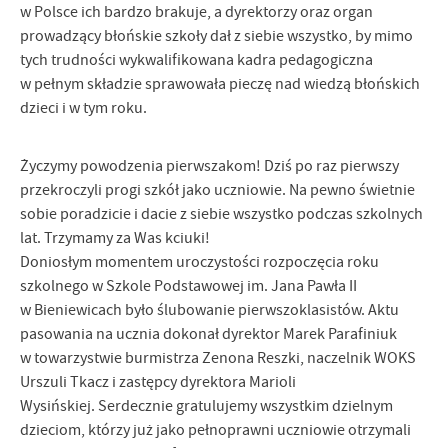
w Polsce ich bardzo brakuje, a dyrektorzy oraz organ
zwyczajów dotyczących przeglądanej witryny internetowej. Treści
promocyjne mogą pojawić się na stronach podmiotów trzecich lub
prowadzący błońskie szkoły dał z siebie wszystko, by mimo
firm będących naszymi partnerami oraz innych dostawców usług.
tych trudności wykwalifikowana kadra pedagogiczna
Firmy te działają w charakterze pośredników prezentujących nasze
w pełnym składzie sprawowała pieczę nad wiedzą błońskich
treści w postaci wiadomości, ofert, komunikatów mediów
dzieci i w tym roku.
społecznościowych.
Życzymy powodzenia pierwszakom! Dziś po raz pierwszy
przekroczyli progi szkół jako uczniowie. Na pewno świetnie
sobie poradzicie i dacie z siebie wszystko podczas szkolnych
lat. Trzymamy za Was kciuki!
Doniosłym momentem uroczystości rozpoczęcia roku
szkolnego w Szkole Podstawowej im. Jana Pawła II
w Bieniewicach było ślubowanie pierwszoklasistów. Aktu
pasowania na ucznia dokonał dyrektor Marek Parafiniuk
w towarzystwie burmistrza Zenona Reszki, naczelnik WOKS
Urszuli Tkacz i zastępcy dyrektora Marioli
Wysińskiej. Serdecznie gratulujemy wszystkim dzielnym
dzieciom, którzy już jako pełnoprawni uczniowie otrzymali