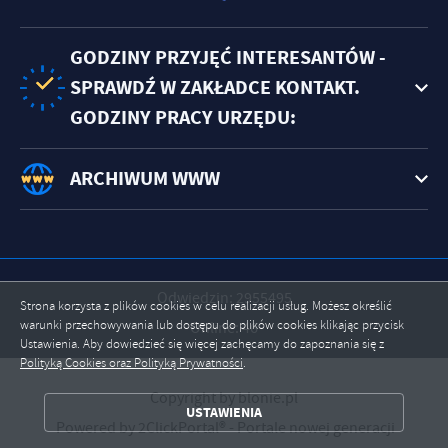
GODZINY PRZYJĘĆ INTERESANTÓW -
SPRAWDŹ W ZAKŁADCE KONTAKT.
GODZINY PRACY URZĘDU:
ARCHIWUM WWW
Odwiedzin: 2955495
Strona korzysta z plików cookies w celu realizacji usług. Możesz określić
ZAPISZ WYBRANE
warunki przechowywania lub dostępu do plików cookies klikając przycisk
Online: 46
Ustawienia. Aby dowiedzieć się więcej zachęcamy do zapoznania się z
Polityką Cookies oraz Polityką Prywatności
.
ZEZWÓL NA WSZYSTKIE
Copyright by blonie.pl
USTAWIENIA
Powered by
2ClickPortal®
- Portale nowej generacji