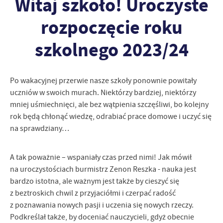
Witaj szkoło! Uroczyste
Funkcjonalne i personalizacyjne
Tego typu pliki cookies umożliwiają stronie internetowej
rozpoczęcie roku
zapamiętanie wprowadzonych przez Ciebie ustawień oraz
personalizację określonych funkcjonalności czy prezentowanych
szkolnego 2023/24
treści.
Dzięki tym plikom cookies możemy zapewnić Ci większy komfort
Więcej
korzystania z funkcjonalności naszej strony poprzez dopasowanie
Po wakacyjnej przerwie nasze szkoły ponownie powitały
jej do Twoich indywidualnych preferencji. Wyrażenie zgody na
uczniów w swoich murach. Niektórzy bardziej, niektórzy
funkcjonalne i personalizacyjne pliki cookies gwarantuje
Analityczne
dostępność większej ilości funkcji na stronie.
mniej uśmiechnięci, ale bez wątpienia szczęśliwi, bo kolejny
Analityczne pliki cookies pomagają nam rozwijać się i
rok będą chłonąć wiedzę, odrabiać prace domowe i uczyć się
dostosowywać do Twoich potrzeb.
na sprawdziany…
Cookies analityczne pozwalają na uzyskanie informacji w zakresie
Więcej
wykorzystywania witryny internetowej, miejsca oraz częstotliwości,
z jaką odwiedzane są nasze serwisy www. Dane pozwalają nam na
A tak poważnie – wspaniały czas przed nimi! Jak mówił
ocenę naszych serwisów internetowych pod względem ich
na uroczystościach burmistrz Zenon Reszka - nauka jest
Reklamowe
popularności wśród użytkowników. Zgromadzone informacje są
bardzo istotna, ale ważnym jest także by cieszyć się
Dzięki reklamowym plikom cookies prezentujemy Ci najciekawsze
przetwarzane w formie zanonimizowanej. Wyrażenie zgody na
z beztroskich chwil z przyjaciółmi i czerpać radość
informacje i aktualności na stronach naszych partnerów.
analityczne pliki cookies gwarantuje dostępność wszystkich
z poznawania nowych pasji i uczenia się nowych rzeczy.
funkcjonalności.
Promocyjne pliki cookies służą do prezentowania Ci naszych
Więcej
Podkreślał także, by doceniać nauczycieli, gdyż obecnie
komunikatów na podstawie analizy Twoich upodobań oraz Twoich