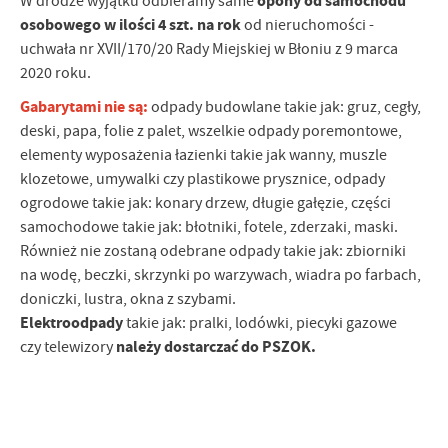
W drodze wyjątku odbieramy same
opony od samochodu
Firmy te działają w charakterze pośredników prezentujących nasze
osobowego w ilości 4 szt. na rok
od nieruchomości -
treści w postaci wiadomości, ofert, komunikatów mediów
uchwała nr XVII/170/20 Rady Miejskiej w Błoniu z 9 marca
społecznościowych.
2020 roku.
Gabarytami nie są:
odpady budowlane takie jak: gruz, cegły,
deski, papa, folie z palet, wszelkie odpady poremontowe,
elementy wyposażenia łazienki takie jak wanny, muszle
klozetowe, umywalki czy plastikowe prysznice, odpady
ogrodowe takie jak: konary drzew, długie gałęzie, części
samochodowe takie jak: błotniki, fotele, zderzaki, maski.
Również nie zostaną odebrane odpady takie jak: zbiorniki
na wodę, beczki, skrzynki po warzywach, wiadra po farbach,
doniczki, lustra, okna z szybami.
Elektroodpady
takie jak: pralki, lodówki, piecyki gazowe
czy telewizory
należy dostarczać do PSZOK.