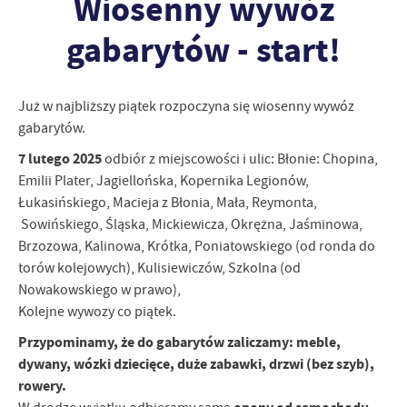
Wiosenny wywóz
personalizację określonych funkcjonalności czy prezentowanych
treści.
gabarytów - start!
Dzięki tym plikom cookies możemy zapewnić Ci większy komfort
Więcej
korzystania z funkcjonalności naszej strony poprzez dopasowanie
jej do Twoich indywidualnych preferencji. Wyrażenie zgody na
Już w najbliższy piątek rozpoczyna się wiosenny wywóz
funkcjonalne i personalizacyjne pliki cookies gwarantuje
Analityczne
gabarytów.
dostępność większej ilości funkcji na stronie.
Analityczne pliki cookies pomagają nam rozwijać się i
7 lutego 2025
odbiór z miejscowości i ulic: Błonie: Chopina,
dostosowywać do Twoich potrzeb.
Emilii Plater, Jagiellońska, Kopernika Legionów,
Cookies analityczne pozwalają na uzyskanie informacji w zakresie
Więcej
Łukasińskiego, Macieja z Błonia, Mała, Reymonta,
wykorzystywania witryny internetowej, miejsca oraz częstotliwości,
Sowińskiego, Śląska, Mickiewicza, Okrężna, Jaśminowa,
z jaką odwiedzane są nasze serwisy www. Dane pozwalają nam na
Brzozowa, Kalinowa, Krótka, Poniatowskiego (od ronda do
ocenę naszych serwisów internetowych pod względem ich
Reklamowe
popularności wśród użytkowników. Zgromadzone informacje są
torów kolejowych), Kulisiewiczów, Szkolna (od
Dzięki reklamowym plikom cookies prezentujemy Ci najciekawsze
przetwarzane w formie zanonimizowanej. Wyrażenie zgody na
Nowakowskiego w prawo),
informacje i aktualności na stronach naszych partnerów.
analityczne pliki cookies gwarantuje dostępność wszystkich
Kolejne wywozy co piątek.
funkcjonalności.
Promocyjne pliki cookies służą do prezentowania Ci naszych
Więcej
Przypominamy, że do gabarytów zaliczamy: meble,
komunikatów na podstawie analizy Twoich upodobań oraz Twoich
dywany, wózki dziecięce, duże zabawki, drzwi (bez szyb),
zwyczajów dotyczących przeglądanej witryny internetowej. Treści
promocyjne mogą pojawić się na stronach podmiotów trzecich lub
rowery.
firm będących naszymi partnerami oraz innych dostawców usług.