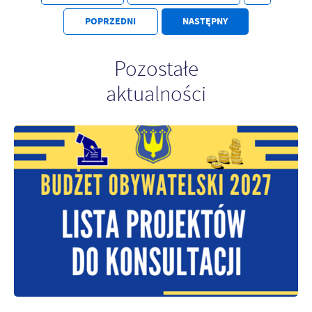
Firmy te działają w charakterze pośredników prezentujących nasze
treści w postaci wiadomości, ofert, komunikatów mediów
POPRZEDNI
NASTĘPNY
społecznościowych.
Pozostałe
aktualności