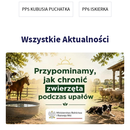
zwyczajów dotyczących przeglądanej witryny internetowej. Treści
promocyjne mogą pojawić się na stronach podmiotów trzecich lub
PP5 KUBUSIA PUCHATKA
PP6 ISKIERKA
firm będących naszymi partnerami oraz innych dostawców usług.
Firmy te działają w charakterze pośredników prezentujących nasze
treści w postaci wiadomości, ofert, komunikatów mediów
społecznościowych.
Wszystkie Aktualności