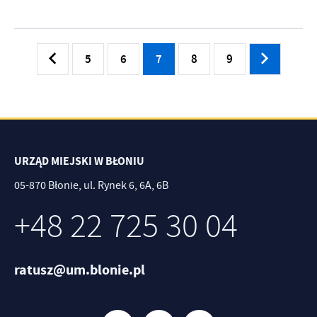
5
6
7
8
9
URZĄD MIEJSKI W BŁONIU
05-870 Błonie, ul. Rynek 6, 6A, 6B
+48 22 725 30 04
ratusz@um.blonie.pl