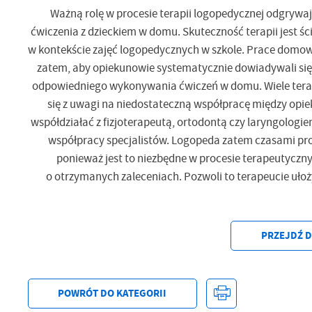
Ważną rolę w procesie terapii logopedycznej odgrywa
ćwiczenia z dzieckiem w domu. Skuteczność terapii jest śc
w kontekście zajęć logopedycznych w szkole. Prace domow
zatem, aby opiekunowie systematycznie dowiadywali się 
odpowiedniego wykonywania ćwiczeń w domu. Wiele terapi
się z uwagi na niedostateczną współpracę między opi
współdziałać z fizjoterapeutą, ortodontą czy laryngologie
współpracy specjalistów. Logopeda zatem czasami prosi
ponieważ jest to niezbędne w procesie terapeutyczn
o otrzymanych zaleceniach. Pozwoli to terapeucie ułoż
PRZEJDŹ 
POWRÓT
DO KATEGORII