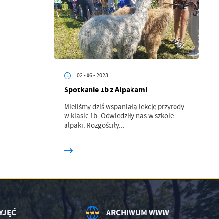
.
02 - 06 - 2023
a
Spotkanie 1b z Alpakami
Mieliśmy dziś wspaniałą lekcję przyrody
w klasie 1b. Odwiedziły nas w szkole
alpaki. Rozgościły...
w
YJĘĆ
ARCHIWUM WWW