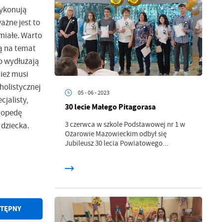
wykonują
ażne jest to
miałe. Warto
ą na temat
o wydłużają
ież musi
holistycznej
05 - 06 - 2023
jalisty,
30 lecie Małego Pitagorasa
ogopedę
3 czerwca w szkole Podstawowej nr 1 w
 dziecka.
Ożarowie Mazowieckim odbył się
Jubileusz 30 lecia Powiatowego...
TĘPNY