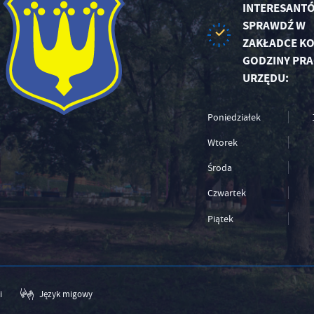
INTERESANTÓ
SPRAWDŹ W
ZAKŁADCE KO
GODZINY PRA
URZĘDU:
Poniedziałek
Wtorek
Środa
Czwartek
Piątek
i
Język migowy