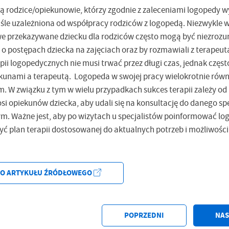
ją rodzice/opiekunowie, którzy zgodnie z zaleceniami logopedy 
iśle uzależniona od współpracy rodziców z logopedą. Niezwykle w
e przekazywane dziecku dla rodziców często mogą być niezrozu
o postępach dziecka na zajęciach oraz by rozmawiali z terapeut
i logopedycznych nie musi trwać przez długi czas, jednak częst
ekunami a terapeutą. Logopeda w swojej pracy wielokrotnie równ
m. W związku z tym w wielu przypadkach sukces terapii zależy od 
 opiekunów dziecka, aby udali się na konsultację do danego spec
ym. Ważne jest, aby po wizytach u specjalistów poinformować l
yć plan terapii dostosowanej do aktualnych potrzeb i możliwości
DO ARTYKUŁU ŹRÓDŁOWEGO
POPRZEDNI
NAS