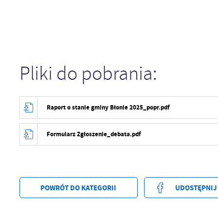
U
Sz
ws
Pliki do pobrania:
N
Ni
Raport o stanie gminy Błonie 2025_popr.pdf
um
Pl
Wi
Tw
Formularz Zgłoszenie_debata.pdf
co
F
Te
Ci
POWRÓT
DO KATEGORII
UDOSTĘPNIJ
Dz
Wi
na
zg
fu