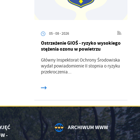
05 - 08 - 2026
.
Ostrzeżenie GIOŚ - ryzyko wysokiego
stężenia ozonu w powietrzu
a
Główny Inspektorat Ochrony Środowiska
wydał powiadomienie II stopnia o ryzyku
przekroczenia...
w
YJĘĆ
ARCHIWUM WWW
W -