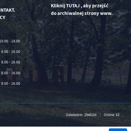
Kliknij
TUTAJ
,
aby przejść
NTAKT.
do archiwalnej strony www.
CY
10.00 - 18.00
8.00 - 16.00
8.00 - 16.00
8.00 - 16.00
8.00 - 16.00
Odwiedzin: 2948155
Online: 63