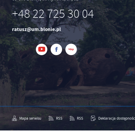
+48 22 725 30 04
ratusz@um.blonie.pl
Mapa serwisu
RSS
RSS
Deklaracja dostępnośc