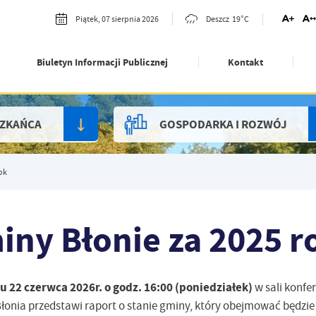
19°C
Piątek, 07 sierpnia 2026
Deszcz
Biuletyn Informacji Publicznej
Kontakt
SZKAŃCA
GOSPODARKA I ROZWÓJ
ok
iny Błonie za 2025 r
u 22 czerwca 2026r. o godz. 16:00 (poniedziałek)
w sali konfe
łonia przedstawi raport o stanie gminy, który obejmować będzie