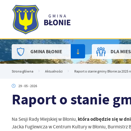
Przejdź do menu.
Przejdź do wyszukiwarki.
Przejdź do treści.
Przejdź do ustawień wielkości czcionki.
Włącz wersję kontrastową strony.
GMINA BŁONIE
DLA MIE
Strona główna
Aktualności
Raport o stanie gminy Błonie za 2025 r
29 - 05 - 2026
Raport o stanie gm
która odbędzie się w dni
Na Sesji Rady Miejskiej w Błoniu,
Jacka Fuglewicza w Centrum Kultury w Błoniu, Burmistrz B