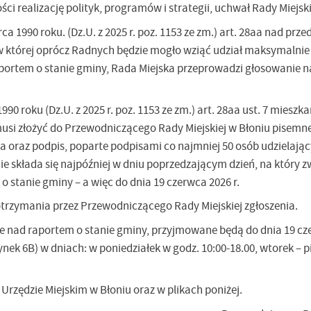
ci realizację polityk, programów i strategii, uchwał Rady Miejsk
1990 roku. (Dz.U. z 2025 r. poz. 1153 ze zm.) art. 28aa nad pr
 której oprócz Radnych będzie mogło wziąć udział maksymalnie
portem o stanie gminy, Rada Miejska przeprowadzi głosowanie n
roku (Dz.U. z 2025 r. poz. 1153 ze zm.) art. 28aa ust. 7 mieszka
usi złożyć do Przewodniczącego Rady Miejskiej w Błoniu pisemne
a oraz podpis, poparte podpisami co najmniej 50 osób udzielają
ie składa się najpóźniej w dniu poprzedzającym dzień, na który 
o stanie gminy – a więc do dnia 19 czerwca 2026 r.
trzymania przez Przewodniczącego Rady Miejskiej zgłoszenia.
e nad raportem o stanie gminy, przyjmowane będą do dnia 19 cze
nek 6B) w dniach: w poniedziałek w godz. 10:00-18.00, wtorek – p
Urzędzie Miejskim w Błoniu oraz w plikach poniżej.