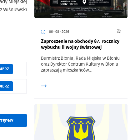
dy Miejskiej
z Wiśniewski
06 - 08 - 2026
Zaproszenie na obchody 87. rocznicy
wybuchu II wojny światowej
Burmistrz Błonia, Rada Miejska w Błoniu
oraz Dyrektor Centrum Kultury w Błoniu
BIERZ
zapraszają mieszkańców...
a
kom
BIERZ
z
TĘPNY
ci