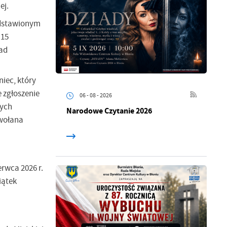
iej.
zedstawionym
 15
ad
niec, który
 zgłoszenie
06 - 08 - 2026
cych
Narodowe Czytanie 2026
zwołana
rwca 2026 r.
iątek