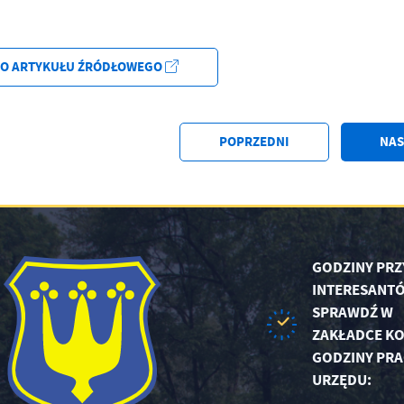
DO ARTYKUŁU ŹRÓDŁOWEGO
POPRZEDNI
NAS
GODZINY PRZ
INTERESANTÓ
SPRAWDŹ W
ZAKŁADCE KO
GODZINY PRA
URZĘDU: