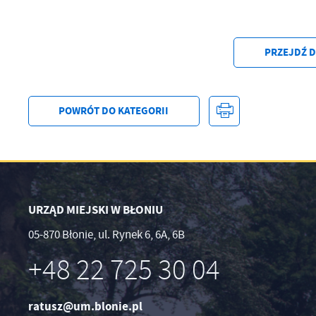
PRZEJDŹ 
POWRÓT
DO KATEGORII
URZĄD MIEJSKI W BŁONIU
05-870 Błonie, ul. Rynek 6, 6A, 6B
+48 22 725 30 04
ratusz@um.blonie.pl