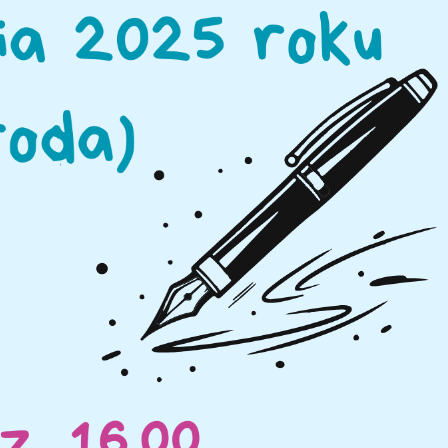
stawienia
anujemy Twoją prywatność. Możesz zmienić ustawienia cookies lub zaakceptować je
zystkie. W dowolnym momencie możesz dokonać zmiany swoich ustawień.
iezbędne
ezbędne pliki cookies służą do prawidłowego funkcjonowania strony internetowej i
ożliwiają Ci komfortowe korzystanie z oferowanych przez nas usług.
iki cookies odpowiadają na podejmowane przez Ciebie działania w celu m.in. dostosowani
ęcej
oich ustawień preferencji prywatności, logowania czy wypełniania formularzy. Dzięki pli
okies strona, z której korzystasz, może działać bez zakłóceń.