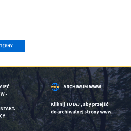
TĘPNY
YJĘĆ
ARCHIWUM WWW
W -
Kliknij
TUTAJ
,
aby przejść
NTAKT.
do archiwalnej strony www.
CY