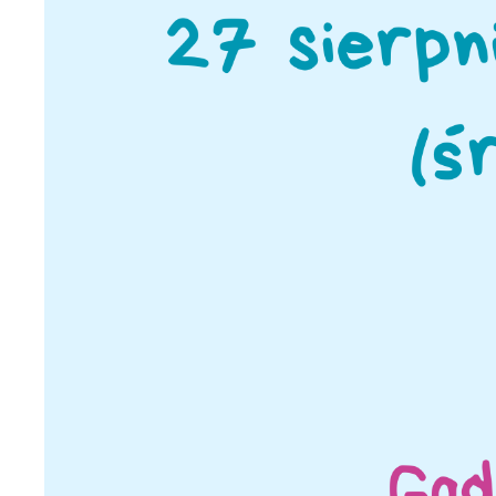
U
Sz
ws
N
Ni
um
Pl
Wi
Tw
co