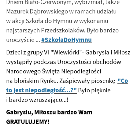
firm będących naszymi partnerami oraz innych dostawców usług.
Dniem Biało-Czerwonym, wybrzmiał, także
Firmy te działają w charakterze pośredników prezentujących nasze
Mazurek Dąbrowskiego w ramach udziału
treści w postaci wiadomości, ofert, komunikatów mediów
społecznościowych.
w akcji Szkoła do Hymnu w wykonaniu
najstarszych Przedszkolaków. Było bardzo
#SzkołaDoHymnu
uroczyście ...
Dzieci z grupy VI "Wiewiórki"- Gabrysia i Miłosz
wystąpiły podczas Uroczystości obchodów
Narodowego Święta Niepodległości
"Co
na błońskim Rynku. Zaśpiewały piosenkę
to jest niepodległość...?"
Było pięknie
i bardzo wzruszająco...!
Gabrysiu, Miłoszu bardzo Wam
GRATULUJEMY!