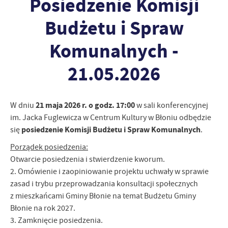
Posiedzenie Komisji
personalizację określonych funkcjonalności czy prezentowanych
treści.
Budżetu i Spraw
Dzięki tym plikom cookies możemy zapewnić Ci większy komfort
Więcej
korzystania z funkcjonalności naszej strony poprzez dopasowanie
Komunalnych -
jej do Twoich indywidualnych preferencji. Wyrażenie zgody na
funkcjonalne i personalizacyjne pliki cookies gwarantuje
Analityczne
21.05.2026
dostępność większej ilości funkcji na stronie.
Analityczne pliki cookies pomagają nam rozwijać się i
dostosowywać do Twoich potrzeb.
W dniu
21 maja 2026 r. o godz. 17:00
w sali konferencyjnej
Cookies analityczne pozwalają na uzyskanie informacji w zakresie
Więcej
wykorzystywania witryny internetowej, miejsca oraz częstotliwości,
im. Jacka Fuglewicza w Centrum Kultury w Błoniu odbędzie
z jaką odwiedzane są nasze serwisy www. Dane pozwalają nam na
się
posiedzenie Komisji Budżetu i Spraw Komunalnych
.
ocenę naszych serwisów internetowych pod względem ich
Reklamowe
Porządek posiedzenia:
popularności wśród użytkowników. Zgromadzone informacje są
Dzięki reklamowym plikom cookies prezentujemy Ci najciekawsze
przetwarzane w formie zanonimizowanej. Wyrażenie zgody na
Otwarcie posiedzenia i stwierdzenie kworum.
informacje i aktualności na stronach naszych partnerów.
analityczne pliki cookies gwarantuje dostępność wszystkich
2. Omówienie i zaopiniowanie projektu uchwały w sprawie
funkcjonalności.
Promocyjne pliki cookies służą do prezentowania Ci naszych
zasad i trybu przeprowadzania konsultacji społecznych
Więcej
komunikatów na podstawie analizy Twoich upodobań oraz Twoich
z mieszkańcami Gminy Błonie na temat Budżetu Gminy
zwyczajów dotyczących przeglądanej witryny internetowej. Treści
Błonie na rok 2027.
promocyjne mogą pojawić się na stronach podmiotów trzecich lub
3. Zamknięcie posiedzenia.
firm będących naszymi partnerami oraz innych dostawców usług.