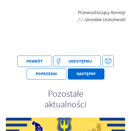
Firmy te działają w charakterze pośredników prezentujących nasze
treści w postaci wiadomości, ofert, komunikatów mediów
Przewodniczący Komisji
społecznościowych.
/-/ Jarosław Uraszewski
POWRÓT
UDOSTĘPNIJ
POPRZEDNI
NASTĘPNY
Pozostałe
aktualności