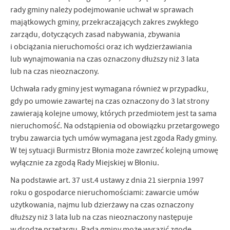
rady gminy należy podejmowanie uchwał w sprawach
majątkowych gminy, przekraczających zakres zwykłego
zarządu, dotyczących zasad nabywania, zbywania
i obciążania nieruchomości oraz ich wydzierżawiania
lub wynajmowania na czas oznaczony dłuższy niż 3 lata
lub na czas nieoznaczony.
Uchwała rady gminy jest wymagana również w przypadku,
gdy po umowie zawartej na czas oznaczony do 3 lat strony
zawierają kolejne umowy, których przedmiotem jest ta sama
nieruchomość. Na odstąpienia od obowiązku przetargowego
trybu zawarcia tych umów wymagana jest zgoda Rady gminy.
W tej sytuacji Burmistrz Błonia może zawrzeć kolejną umowę
wyłącznie za zgodą Rady Miejskiej w Błoniu.
Na podstawie art. 37 ust.4 ustawy z dnia 21 sierpnia 1997
roku o gospodarce nieruchomościami: zawarcie umów
użytkowania, najmu lub dzierżawy na czas oznaczony
dłuższy niż 3 lata lub na czas nieoznaczony następuje
w drodze przetargu. Rada gminy może wyrazić zgodę