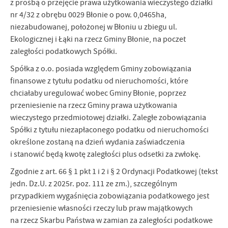
z prośbą o przejęcie prawa użytkowania wieczystego działki
nr 4/32 z obrębu 0029 Błonie o pow. 0,0465ha,
niezabudowanej, położonej w Błoniu u zbiegu ul.
Ekologicznej i Łąki na rzecz Gminy Błonie, na poczet
zaległości podatkowych Spółki.
Spółka z o.o. posiada względem Gminy zobowiązania
finansowe z tytułu podatku od nieruchomości, które
chciałaby uregulować wobec Gminy Błonie, poprzez
przeniesienie na rzecz Gminy prawa użytkowania
wieczystego przedmiotowej działki. Zaległe zobowiązania
Spółki z tytułu niezapłaconego podatku od nieruchomości
określone zostaną na dzień wydania zaświadczenia
i stanowić będą kwotę zaległości plus odsetki za zwłokę.
Zgodnie z art. 66 § 1 pkt 1 i 2 i § 2 Ordynacji Podatkowej (tekst
jedn. Dz.U. z 2025r. poz. 111 ze zm.), szczególnym
przypadkiem wygaśnięcia zobowiązania podatkowego jest
przeniesienie własności rzeczy lub praw majątkowych
na rzecz Skarbu Państwa w zamian za zaległości podatkowe