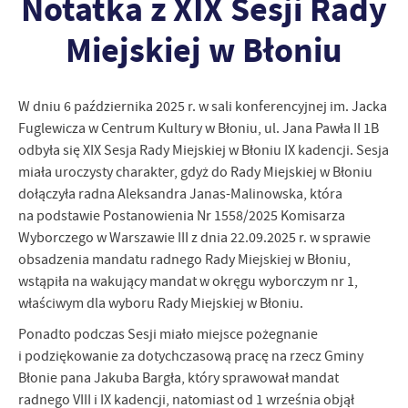
Notatka z XIX Sesji Rady
strona, z której korzystasz, może działać bez zakłóceń.
Funkcjonalne i personalizacyjne
Miejskiej w Błoniu
Tego typu pliki cookies umożliwiają stronie internetowej
zapamiętanie wprowadzonych przez Ciebie ustawień oraz
personalizację określonych funkcjonalności czy prezentowanych
treści.
W dniu 6 października 2025 r. w sali konferencyjnej im. Jacka
Dzięki tym plikom cookies możemy zapewnić Ci większy komfort
Fuglewicza w Centrum Kultury w Błoniu, ul. Jana Pawła II 1B
Więcej
korzystania z funkcjonalności naszej strony poprzez dopasowanie
odbyła się XIX Sesja Rady Miejskiej w Błoniu IX kadencji. Sesja
jej do Twoich indywidualnych preferencji. Wyrażenie zgody na
miała uroczysty charakter, gdyż do Rady Miejskiej w Błoniu
funkcjonalne i personalizacyjne pliki cookies gwarantuje
Analityczne
dołączyła radna Aleksandra Janas-Malinowska, która
dostępność większej ilości funkcji na stronie.
na podstawie Postanowienia Nr 1558/2025 Komisarza
Analityczne pliki cookies pomagają nam rozwijać się i
Wyborczego w Warszawie III z dnia 22.09.2025 r. w sprawie
dostosowywać do Twoich potrzeb.
obsadzenia mandatu radnego Rady Miejskiej w Błoniu,
Cookies analityczne pozwalają na uzyskanie informacji w zakresie
Więcej
wykorzystywania witryny internetowej, miejsca oraz częstotliwości,
wstąpiła na wakujący mandat w okręgu wyborczym nr 1,
z jaką odwiedzane są nasze serwisy www. Dane pozwalają nam na
właściwym dla wyboru Rady Miejskiej w Błoniu.
ocenę naszych serwisów internetowych pod względem ich
Reklamowe
Ponadto podczas Sesji miało miejsce pożegnanie
popularności wśród użytkowników. Zgromadzone informacje są
Dzięki reklamowym plikom cookies prezentujemy Ci najciekawsze
i podziękowanie za dotychczasową pracę na rzecz Gminy
przetwarzane w formie zanonimizowanej. Wyrażenie zgody na
informacje i aktualności na stronach naszych partnerów.
analityczne pliki cookies gwarantuje dostępność wszystkich
Błonie pana Jakuba Bargła, który sprawował mandat
funkcjonalności.
Promocyjne pliki cookies służą do prezentowania Ci naszych
radnego VIII i IX kadencji, natomiast od 1 września objął
Więcej