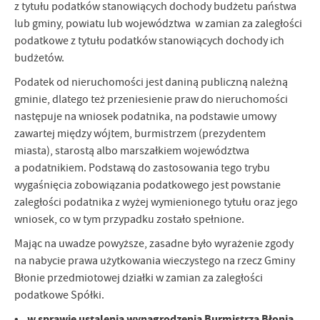
z tytułu podatków stanowiących dochody budżetu państwa
lub gminy, powiatu lub województwa w zamian za zaległości
podatkowe z tytułu podatków stanowiących dochody ich
budżetów.
Podatek od nieruchomości jest daniną publiczną należną
gminie, dlatego też przeniesienie praw do nieruchomości
następuje na wniosek podatnika, na podstawie umowy
zawartej między wójtem, burmistrzem (prezydentem
miasta), starostą albo marszałkiem województwa
a podatnikiem. Podstawą do zastosowania tego trybu
wygaśnięcia zobowiązania podatkowego jest powstanie
zaległości podatnika z wyżej wymienionego tytułu oraz jego
wniosek, co w tym przypadku zostało spełnione.
Mając na uwadze powyższe, zasadne było wyrażenie zgody
na nabycie prawa użytkowania wieczystego na rzecz Gminy
Błonie przedmiotowej działki w zamian za zaległości
podatkowe Spółki.
• w sprawie ustalenia wynagrodzenia Burmistrza Błonia