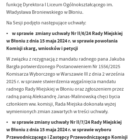
komunikatów na podstawie analizy Twoich upodobań oraz Twoich
funkcję Dyrektora I Liceum Ogólnokształcącego im.
zwyczajów dotyczących przeglądanej witryny internetowej. Treści
Władysława Broniewskiego w Błoniu.
promocyjne mogą pojawić się na stronach podmiotów trzecich lub
firm będących naszymi partnerami oraz innych dostawców usług.
Na Sesji podjęto następujące uchwały:
Firmy te działają w charakterze pośredników prezentujących nasze
• w sprawie zmiany uchwały Nr II/6/24 Rady Miejskiej
treści w postaci wiadomości, ofert, komunikatów mediów
w Błoniu z dnia 15 maja 2024 r. w sprawie powołania
społecznościowych.
Komisji skarg, wniosków i petycji
W związku z rezygnacją z mandatu radnego pana Jakuba
Bargła potwierdzonego Postanowieniem Nr 1556/2025
Komisarza Wyborczego w Warszawie III z dnia 2 września
2025 r. w sprawie stwierdzenia wygaśnięcia mandatu
radnego Rady Miejskiej w Błoniu oraz zgłoszeniem przez
radną panią Aleksandrę Janas-Malinowską chęci bycia
członkiem ww. komisji, Rada Miejska dokonała wyżej
wymienionych zmian zawartych w treści uchwały.
• w sprawie zmiany uchwały Nr II/7/24 Rady Miejskiej
w Błoniu z dnia 15 maja 2024 r. w sprawie wyboru
Przewodniczącego i Zastępcy Przewodniczącego Komisji