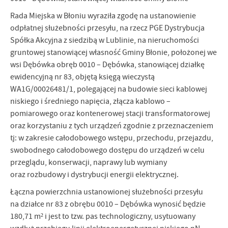
firm będących naszymi partnerami oraz innych dostawców usług.
Rada Miejska w Błoniu wyraziła zgodę na ustanowienie
Firmy te działają w charakterze pośredników prezentujących nasze
odpłatnej służebności przesyłu, na rzecz PGE Dystrybucja
treści w postaci wiadomości, ofert, komunikatów mediów
społecznościowych.
Spółka Akcyjna z siedzibą w Lublinie, na nieruchomości
gruntowej stanowiącej własność Gminy Błonie, położonej we
wsi Dębówka obręb 0010 – Dębówka, stanowiącej działkę
ewidencyjną nr 83, objętą księgą wieczystą
WA1G/00026481/1, polegającej na budowie sieci kablowej
niskiego i średniego napięcia, złącza kablowo –
pomiarowego oraz kontenerowej stacji transformatorowej
oraz korzystaniu z tych urządzeń zgodnie z przeznaczeniem
tj: w zakresie całodobowego wstępu, przechodu, przejazdu,
swobodnego całodobowego dostępu do urządzeń w celu
przeglądu, konserwacji, naprawy lub wymiany
oraz rozbudowy i dystrybucji energii elektrycznej.
Łączna powierzchnia ustanowionej służebności przesyłu
na działce nr 83 z obrębu 0010 – Dębówka wynosić będzie
180,71 m² i jest to tzw. pas technologiczny, usytuowany