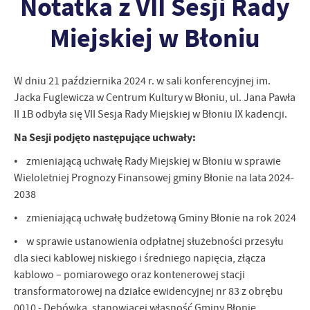
Notatka z VII Sesji Rady
zapamiętanie wprowadzonych przez Ciebie ustawień oraz
personalizację określonych funkcjonalności czy prezentowanych
Miejskiej w Błoniu
treści.
Dzięki tym plikom cookies możemy zapewnić Ci większy komfort
Więcej
korzystania z funkcjonalności naszej strony poprzez dopasowanie
W dniu 21 października 2024 r. w sali konferencyjnej im.
jej do Twoich indywidualnych preferencji. Wyrażenie zgody na
Jacka Fuglewicza w Centrum Kultury w Błoniu, ul. Jana Pawła
funkcjonalne i personalizacyjne pliki cookies gwarantuje
Analityczne
II 1B odbyła się VII Sesja Rady Miejskiej w Błoniu IX kadencji.
dostępność większej ilości funkcji na stronie.
Analityczne pliki cookies pomagają nam rozwijać się i
Na Sesji podjęto następujące uchwały:
dostosowywać do Twoich potrzeb.
• zmieniającą uchwałę Rady Miejskiej w Błoniu w sprawie
Cookies analityczne pozwalają na uzyskanie informacji w zakresie
Więcej
wykorzystywania witryny internetowej, miejsca oraz częstotliwości,
Wieloletniej Prognozy Finansowej gminy Błonie na lata 2024-
z jaką odwiedzane są nasze serwisy www. Dane pozwalają nam na
2038
ocenę naszych serwisów internetowych pod względem ich
Reklamowe
• zmieniającą uchwałę budżetową Gminy Błonie na rok 2024
popularności wśród użytkowników. Zgromadzone informacje są
Dzięki reklamowym plikom cookies prezentujemy Ci najciekawsze
przetwarzane w formie zanonimizowanej. Wyrażenie zgody na
• w sprawie ustanowienia odpłatnej służebności przesyłu
informacje i aktualności na stronach naszych partnerów.
analityczne pliki cookies gwarantuje dostępność wszystkich
dla sieci kablowej niskiego i średniego napięcia, złącza
funkcjonalności.
Promocyjne pliki cookies służą do prezentowania Ci naszych
Więcej
kablowo – pomiarowego oraz kontenerowej stacji
komunikatów na podstawie analizy Twoich upodobań oraz Twoich
transformatorowej na działce ewidencyjnej nr 83 z obrębu
zwyczajów dotyczących przeglądanej witryny internetowej. Treści
promocyjne mogą pojawić się na stronach podmiotów trzecich lub
0010 - Dębówka, stanowiącej własność Gminy Błonie