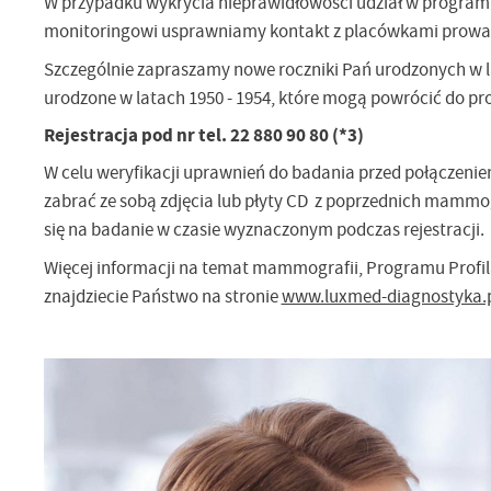
W przypadku wykrycia nieprawidłowości udział w programie 
monitoringowi usprawniamy kontakt z placówkami prowadz
Szczególnie zapraszamy nowe roczniki Pań urodzonych w la
urodzone w latach 1950 - 1954, które mogą powrócić do p
Rejestracja pod nr tel. 22 880 90 80 (*3)
W celu weryfikacji uprawnień do badania przed połączeni
zabrać ze sobą zdjęcia lub płyty CD z poprzednich mammog
się na badanie w czasie wyznaczonym podczas rejestracji.
Więcej informacji na temat mammografii, Programu Profila
znajdziecie Państwo na stronie
www.luxmed-diagnostyka.