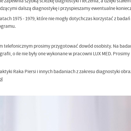
zapewnia szybką ścieżkę diagnostyki i leczenia, a dzięki stałe
ącymi dalszą diagnostykę i przyspieszamy ewentualne konieczn
tach 1975 - 1979, które nie mogły dotychczas korzystać z badań
rogramu.
em telefonicznym prosimy przygotować dowód osobisty. Na bada
rafii, o ile nie były one wykonane w pracowni LUX MED. Prosimy 
ktyki Raka Piersi i innych badaniach z zakresu diagnostyki obr
pl