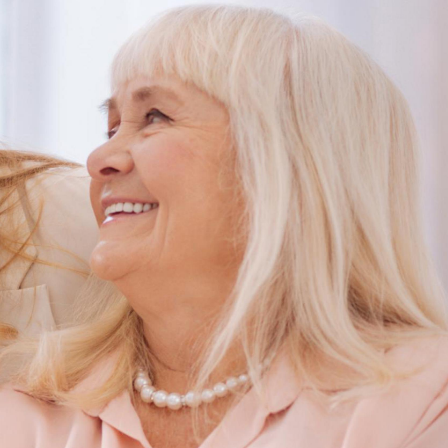
stawienia
anujemy Twoją prywatność. Możesz zmienić ustawienia cookies lub zaakceptować je
zystkie. W dowolnym momencie możesz dokonać zmiany swoich ustawień.
iezbędne
ezbędne pliki cookies służą do prawidłowego funkcjonowania strony internetowej i
ożliwiają Ci komfortowe korzystanie z oferowanych przez nas usług.
iki cookies odpowiadają na podejmowane przez Ciebie działania w celu m.in. dostosowani
ęcej
oich ustawień preferencji prywatności, logowania czy wypełniania formularzy. Dzięki pli
okies strona, z której korzystasz, może działać bez zakłóceń.
unkcjonalne i personalizacyjne