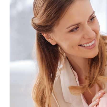
U
Sz
ws
N
Ni
um
Pl
Wi
Tw
co
F