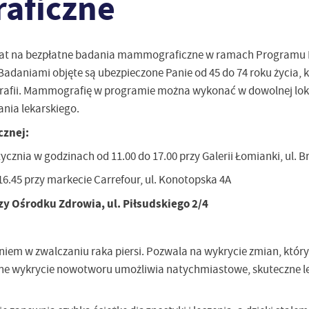
aficzne
 lat na bezpłatne badania mammograficzne w ramach Programu P
adaniami objęte są ubezpieczone Panie od 45 do 74 roku życia, k
grafii. Mammografię w programie można wykonać w dowolnej loka
ania lekarskiego.
znej:
tycznia w godzinach od 11.00 do 17.00 przy Galerii Łomianki, ul. 
6.45 przy markecie Carrefour, ul. Konotopska 4A
zy Ośrodku Zdrowia, ul. Piłsudskiego 2/4
iem w zwalczaniu raka piersi. Pozwala na wykrycie zmian, który
ne wykrycie nowotworu umożliwia natychmiastowe, skuteczne l