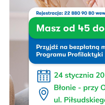
Te
Ci
Dz
Wi
na
zg
fu
A
An
Co
Wi
in
po
wś
Wy
R
fu
Dz
st
Pr
Wi
an
in
bę
po
sp