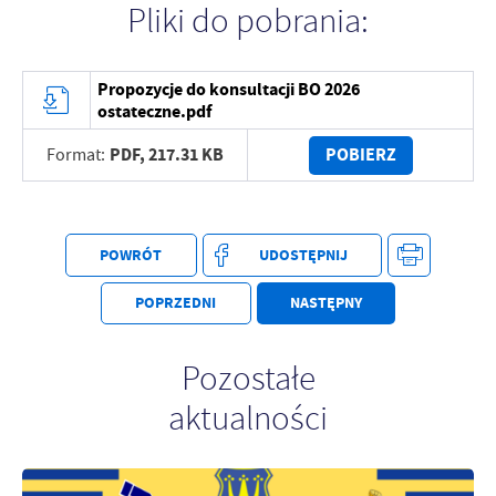
Pliki do pobrania:
Firmy te działają w charakterze pośredników prezentujących nasze
treści w postaci wiadomości, ofert, komunikatów mediów
społecznościowych.
Propozycje do konsultacji BO 2026
ostateczne.pdf
PDF,
217.31 KB
POBIERZ
Format:
POWRÓT
UDOSTĘPNIJ
POPRZEDNI
NASTĘPNY
Pozostałe
aktualności