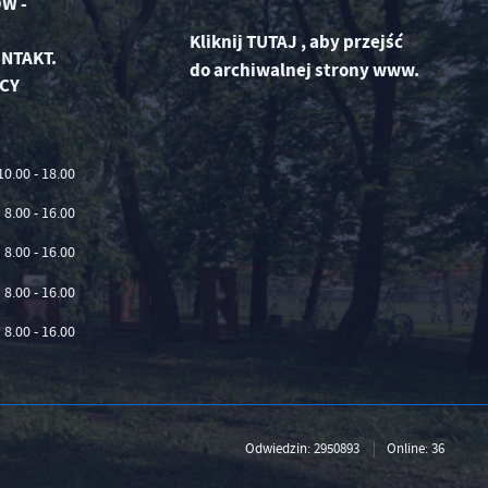
W -
Kliknij
TUTAJ
,
aby przejść
NTAKT.
do archiwalnej strony www.
CY
10.00 - 18.00
8.00 - 16.00
8.00 - 16.00
8.00 - 16.00
8.00 - 16.00
Odwiedzin: 2950893
Online: 36