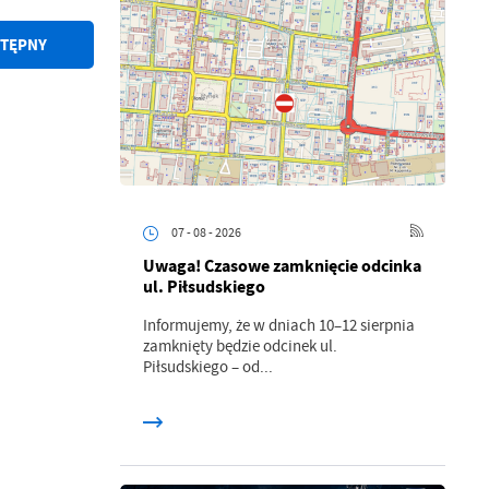
TĘPNY
07 - 08 - 2026
Uwaga! Czasowe zamknięcie odcinka
ul. Piłsudskiego
a
kom
Informujemy, że w dniach 10–12 sierpnia
zamknięty będzie odcinek ul.
Piłsudskiego – od...
z
ci