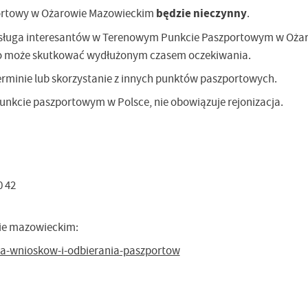
będzie nieczynny
ortowy w Ożarowie Mazowieckim
.
sługa interesantów w Terenowym Punkcie Paszportowym w Oża
co może skutkować wydłużonym czasem oczekiwania.
erminie lub skorzystanie z innych punktów paszportowych.
nkcie paszportowym w Polsce, nie obowiązuje rejonizacja.
0 42
ie mazowieckim:
a-wnioskow-i-odbierania-paszportow