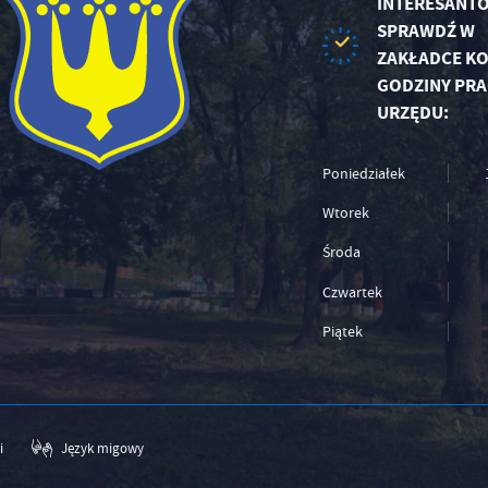
INTERESANTÓ
SPRAWDŹ W
ZAKŁADCE KO
GODZINY PRA
URZĘDU:
Poniedziałek
Wtorek
Środa
Czwartek
Piątek
i
Język migowy