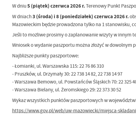
5 (piątek) czerwca 2026 r.
W dniu
Terenowy Punkt Paszp
3 (środa) i 8 (poniedziałek) czerwca 2026 r.
W dniach
ob
Mazowieckim będzie prowadzona tylko na 1 stanowisku, 
Jeśli to możliwe prosimy o zaplanowanie wizyty w innym t
Wniosek o wydanie paszportu można złożyć w dowolnym pu
Najbliższe punkty paszportowe:
- Łomianki, ul. Warszawska 115: 22 76 86 310
- Pruszków, ul. Drzymały 30: 22 738 14 82, 22 738 14 97
- Warszawa Bemowo, ul. Powstańców Śląskich 70: 22 325 4
- Warszawa Bielany, ul. Żeromskiego 29: 22 373 30 52
Wykaz wszystkich punktów paszportowych w województw
https://www.gov.pl/web/uw-mazowiecki/miejsca-skladani