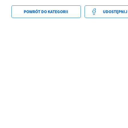
POWRÓT
DO KATEGORII
UDOSTĘPNIJ
U
Sz
ws
N
Ni
um
Pl
Wi
Tw
co
F
Te
Ci
Dz
Wi
na
zg