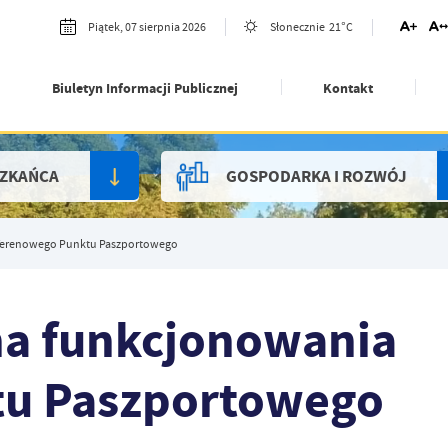
21°C
Piątek, 07 sierpnia 2026
Słonecznie
Biuletyn Informacji Publicznej
Kontakt
SZKAŃCA
GOSPODARKA I ROZWÓJ
 Terenowego Punktu Paszportowego
na funkcjonowania
tu Paszportowego