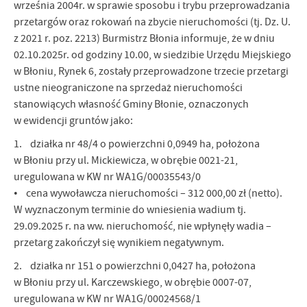
września 2004r. w sprawie sposobu i trybu przeprowadzania
Firmy te działają w charakterze pośredników prezentujących nasze
przetargów oraz rokowań na zbycie nieruchomości (tj. Dz. U.
treści w postaci wiadomości, ofert, komunikatów mediów
z 2021 r. poz. 2213) Burmistrz Błonia informuje, że w dniu
społecznościowych.
02.10.2025r. od godziny 10.00, w siedzibie Urzędu Miejskiego
w Błoniu, Rynek 6, zostały przeprowadzone trzecie przetargi
ustne nieograniczone na sprzedaż nieruchomości
stanowiących własność Gminy Błonie, oznaczonych
w ewidencji gruntów jako:
1. działka nr 48/4 o powierzchni 0,0949 ha, położona
w Błoniu przy ul. Mickiewicza, w obrębie 0021-21,
uregulowana w KW nr WA1G/00035543/0
• cena wywoławcza nieruchomości – 312 000,00 zł (netto).
W wyznaczonym terminie do wniesienia wadium tj.
29.09.2025 r. na ww. nieruchomość, nie wpłynęły wadia –
przetarg zakończył się wynikiem negatywnym.
2. działka nr 151 o powierzchni 0,0427 ha, położona
w Błoniu przy ul. Karczewskiego, w obrębie 0007-07,
uregulowana w KW nr WA1G/00024568/1