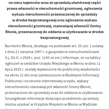
na rzecz najemców wraz ze sprzedażą ułamkowej części
Firmy te działają w charakterze pośredników prezentujących nasze
prawa własności w nieruchomości gruntowej, ogłoszenia
treści w postaci wiadomości, ofert, komunikatów mediów
wykazu nieruchomości przeznaczonej do sprzedaży
społecznościowych.
w drodze bezprzetargowej oraz ogłoszenia wykazu
nieruchomości gruntowej, stanowiącej własność Gminy
Błonie, przeznaczonej do oddania w użytkowanie w drodze
bezprzetargowej
Burmistrz Błonia, działając na podstawie art. 35 ust. 1 ustawy
z dnia 21 sierpnia 1997 r. o gospodarce nieruchomościami
(t.j. Dz.U. z 2024 r. poz. 1145 ze zm.) informuje, że na tablicy
ogłoszeń w siedzibie Urzędu Miejskiego w Błoniu w dniu 11
lipca 2025 r. zostały wywieszone do publicznej wiadomości
na okres 21 dni oraz zamieszczone w Biuletynie Informacji
Publicznej i na stronie internetowej urzędu, wykazy
nieruchomości stanowiących własność Gminy Błonie,
przeznaczone do sprzedaży oraz do oddania w użytkowanie.
Szczegółowe informacje dotyczące przedmiotu sprzedaży
można uzyskać w Urzędzie Miejskim w Błoniu w Wydziale