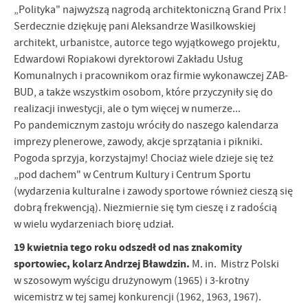
„Polityka" najwyższą nagrodą architektoniczną Grand Prix !
Serdecznie dziękuję pani Aleksandrze Wasilkowskiej
architekt, urbanistce, autorce tego wyjątkowego projektu,
Edwardowi Ropiakowi dyrektorowi Zakładu Usług
Komunalnych i pracownikom oraz firmie wykonawczej ZAB-
BUD, a także wszystkim osobom, które przyczyniły się do
realizacji inwestycji, ale o tym więcej w numerze...
Po pandemicznym zastoju wróciły do naszego kalendarza
imprezy plenerowe, zawody, akcje sprzątania i pikniki.
Pogoda sprzyja, korzystajmy! Chociaż wiele dzieje się też
„pod dachem" w Centrum Kultury i Centrum Sportu
(wydarzenia kulturalne i zawody sportowe również cieszą się
dobrą frekwencją). Niezmiernie się tym cieszę i z radością
w wielu wydarzeniach biorę udział.
19 kwietnia tego roku odszedł od nas znakomity
sportowiec, kolarz Andrzej Bławdzin.
M. in. Mistrz Polski
w szosowym wyścigu drużynowym (1965) i 3-krotny
wicemistrz w tej samej konkurencji (1962, 1963, 1967).