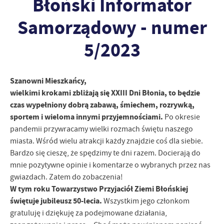
Błoński Informator
zapamiętanie wprowadzonych przez Ciebie ustawień oraz
personalizację określonych funkcjonalności czy prezentowanych
Samorządowy - numer
treści.
Dzięki tym plikom cookies możemy zapewnić Ci większy komfort
5/2023
Więcej
korzystania z funkcjonalności naszej strony poprzez dopasowanie
jej do Twoich indywidualnych preferencji. Wyrażenie zgody na
funkcjonalne i personalizacyjne pliki cookies gwarantuje
Analityczne
Szanowni Mieszkańcy,
dostępność większej ilości funkcji na stronie.
wielkimi krokami zbliżają się XXIII Dni Błonia, to będzie
Analityczne pliki cookies pomagają nam rozwijać się i
dostosowywać do Twoich potrzeb.
czas wypełniony dobrą zabawą, śmiechem, rozrywką,
Cookies analityczne pozwalają na uzyskanie informacji w zakresie
sportem i wieloma innymi przyjemnościami.
Po okresie
Więcej
wykorzystywania witryny internetowej, miejsca oraz częstotliwości,
pandemii przywracamy wielki rozmach świętu naszego
z jaką odwiedzane są nasze serwisy www. Dane pozwalają nam na
miasta. Wśród wielu atrakcji każdy znajdzie coś dla siebie.
ocenę naszych serwisów internetowych pod względem ich
Reklamowe
Bardzo się cieszę, że spędzimy te dni razem. Docierają do
popularności wśród użytkowników. Zgromadzone informacje są
mnie pozytywne opinie i komentarze o wybranych przez nas
Dzięki reklamowym plikom cookies prezentujemy Ci najciekawsze
przetwarzane w formie zanonimizowanej. Wyrażenie zgody na
gwiazdach. Zatem do zobaczenia!
informacje i aktualności na stronach naszych partnerów.
analityczne pliki cookies gwarantuje dostępność wszystkich
funkcjonalności.
W tym roku Towarzystwo Przyjaciół Ziemi Błońskiej
Promocyjne pliki cookies służą do prezentowania Ci naszych
Więcej
komunikatów na podstawie analizy Twoich upodobań oraz Twoich
świętuje jubileusz 50-lecia.
Wszystkim jego członkom
zwyczajów dotyczących przeglądanej witryny internetowej. Treści
gratuluję i dziękuję za podejmowane działania,
promocyjne mogą pojawić się na stronach podmiotów trzecich lub