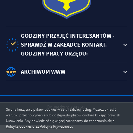
GODZINY PRZYJĘĆ INTERESANTÓW -
SPRAWDŹ W ZAKŁADCE KONTAKT.
GODZINY PRACY URZĘDU:
ARCHIWUM WWW
Odwiedzin: 2947606
Strona korzysta z plików cookies w celu realizacji usług. Możesz określić
warunki przechowywania lub dostępu do plików cookies klikając przycisk
Online: 37
Ustawienia. Aby dowiedzieć się więcej zachęcamy do zapoznania się z
ZAPISZ WYBRANE
Polityką Cookies oraz Polityką Prywatności
.