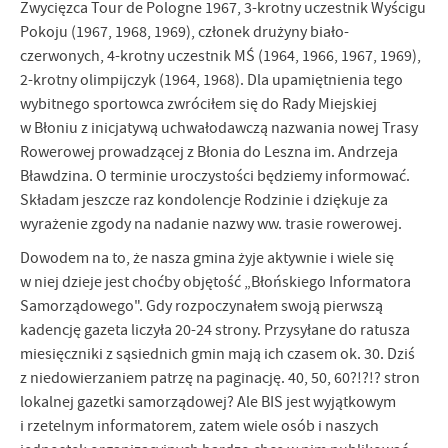
Zwycięzca Tour de Pologne 1967, 3-krotny uczestnik Wyścigu
Pokoju (1967, 1968, 1969), członek drużyny biało-
czerwonych, 4-krotny uczestnik MŚ (1964, 1966, 1967, 1969),
2-krotny olimpijczyk (1964, 1968). Dla upamiętnienia tego
wybitnego sportowca zwróciłem się do Rady Miejskiej
w Błoniu z inicjatywą uchwałodawczą nazwania nowej Trasy
Rowerowej prowadzącej z Błonia do Leszna im. Andrzeja
Bławdzina. O terminie uroczystości będziemy informować.
Składam jeszcze raz kondolencje Rodzinie i dziękuje za
wyrażenie zgody na nadanie nazwy ww. trasie rowerowej.
Dowodem na to, że nasza gmina żyje aktywnie i wiele się
w niej dzieje jest choćby objętość „Błońskiego Informatora
Samorządowego". Gdy rozpoczynałem swoją pierwszą
kadencję gazeta liczyła 20-24 strony. Przysyłane do ratusza
miesięczniki z sąsiednich gmin mają ich czasem ok. 30. Dziś
z niedowierzaniem patrzę na paginację. 40, 50, 60?!?!? stron
lokalnej gazetki samorządowej? Ale BIS jest wyjątkowym
i rzetelnym informatorem, zatem wiele osób i naszych