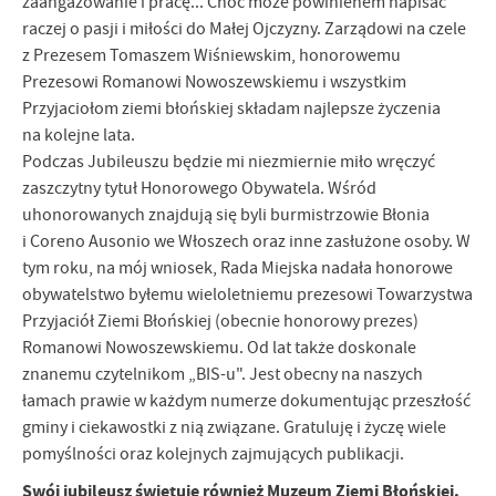
zaangażowanie i pracę... Choć może powinienem napisać
firm będących naszymi partnerami oraz innych dostawców usług.
raczej o pasji i miłości do Małej Ojczyzny. Zarządowi na czele
Firmy te działają w charakterze pośredników prezentujących nasze
z Prezesem Tomaszem Wiśniewskim, honorowemu
treści w postaci wiadomości, ofert, komunikatów mediów
Prezesowi Romanowi Nowoszewskiemu i wszystkim
społecznościowych.
Przyjaciołom ziemi błońskiej składam najlepsze życzenia
na kolejne lata.
Podczas Jubileuszu będzie mi niezmiernie miło wręczyć
zaszczytny tytuł Honorowego Obywatela. Wśród
uhonorowanych znajdują się byli burmistrzowie Błonia
i Coreno Ausonio we Włoszech oraz inne zasłużone osoby. W
tym roku, na mój wniosek, Rada Miejska nadała honorowe
obywatelstwo byłemu wieloletniemu prezesowi Towarzystwa
Przyjaciół Ziemi Błońskiej (obecnie honorowy prezes)
Romanowi Nowoszewskiemu. Od lat także doskonale
znanemu czytelnikom „BIS-u". Jest obecny na naszych
łamach prawie w każdym numerze dokumentując przeszłość
gminy i ciekawostki z nią związane. Gratuluję i życzę wiele
pomyślności oraz kolejnych zajmujących publikacji.
Swój jubileusz świętuje również Muzeum Ziemi Błońskiej.