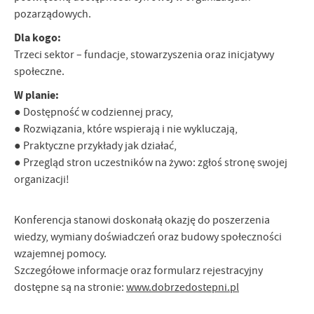
Firmy te działają w charakterze pośredników prezentujących nasze
pozarządowych.
treści w postaci wiadomości, ofert, komunikatów mediów
Dla kogo:
społecznościowych.
Trzeci sektor – fundacje, stowarzyszenia oraz inicjatywy
społeczne.
W planie:
● Dostępność w codziennej pracy,
● Rozwiązania, które wspierają i nie wykluczają,
● Praktyczne przykłady jak działać,
● Przegląd stron uczestników na żywo: zgłoś stronę swojej
organizacji!
Konferencja stanowi doskonałą okazję do poszerzenia
wiedzy, wymiany doświadczeń oraz budowy społeczności
wzajemnej pomocy.
Szczegółowe informacje oraz formularz rejestracyjny
dostępne są na stronie:
www.dobrzedostepni.pl