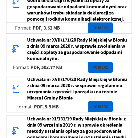
wzoru deklaracji o wysokości opłaty za
gospodarowanie odpadami komunalnymi oraz
warunków i trybu składania deklaracji za
pomocą środków komunikacji elektronicznej.
PDF,
3.52 MB
Format:
POBIERZ
Uchwała nr XVII/171/20 Rady Miejskiej w Błoniu
z dnia 09 marca 2020 r. w sprawie zwolnienia w
części z opłaty za gospodarowanie odpadami
komunalnymi.
PDF,
503.77 KB
Format:
POBIERZ
Uchwała nr XVII/170/20 Rady Miejskiej w Błoniu
z dnia 09 marca 2020 r. w sprawie regulaminu
utrzymania czystości i porządku na terenie
Miasta i Gminy Błonie
PDF,
5.9 MB
Format:
POBIERZ
Uchwała nr XI/131/19 Rady Miejskiej w Błoniu z
dnia 09 września 2019 r. w sprawie określenia
metody ustalania opłaty za gospodarowanie
odpadami komunalnymi oraz ustalenia stawki