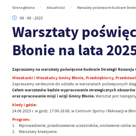
Strona główna
Aktualności
Warsztaty poświęcone budowie Strateg
09 - 06 - 2025
Warsztaty poświęc
Błonie na lata 202
Zapraszamy na warsztaty poświęcone budowie Strategii Rozwoju Gm
Mieszkanki i Mieszkańcy Gminy Błonie, Przedsiębiorcy, Przedstawi
Zapraszamy serdecznie do udziału w warsztatach poświęconych diag
Celem warsztatów będzie wypracowanie strategicznych obszarów 
oraz opracowanie misji i wizji Gminy Błonie.
Warsztat jest następn
Kiedy i gdzie:
24.06.2025 r. w godz. 17:00-18:00, w Centrum Sportu i Rekreacji w Błoni
Program:
1. Wprowadzenie, przedstawienie uczestników, omówienie celów wa
2. Warsztaty kreatywne: