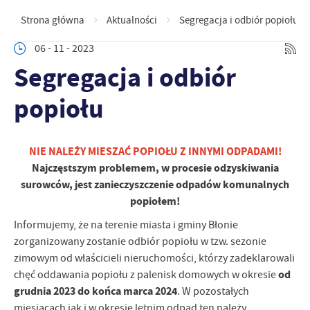
Strona główna
Aktualności
Segregacja i odbiór popiołu
06 - 11 - 2023
Segregacja i odbiór
popiołu
NIE NALEŻY MIESZAĆ POPIOŁU Z INNYMI ODPADAMI!
Najczęstszym problemem, w procesie odzyskiwania
surowców, jest zanieczyszczenie odpadów komunalnych
popiołem!
Informujemy, że na terenie miasta i gminy Błonie
zorganizowany zostanie odbiór popiołu w tzw. sezonie
zimowym od właścicieli nieruchomości, którzy zadeklarowali
od
chęć oddawania popiołu z palenisk domowych w okresie
grudnia 2023 do końca marca 2024
. W pozostałych
miesiącach jak i w okresie letnim odpad ten należy