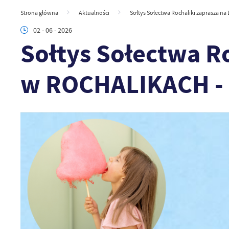
Strona główna
Aktualności
Sołtys Sołectwa Rochaliki zaprasza n
02 - 06 - 2026
Sołtys Sołectwa R
w ROCHALIKACH - 