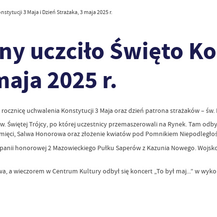
stytucji 3 Maja i Dzień Strażaka, 3 maja 2025 r.
ny uczciło Święto Ko
maja 2025 r.
 rocznicę uchwalenia Konstytucji 3 Maja oraz dzień patrona strażaków – św. 
pw. Świętej Trójcy, po której uczestnicy przemaszerowali na Rynek. Tam odb
Pamięci, Salwa Honorowa oraz złożenie kwiatów pod Pomnikiem Niepodległoś
anii honorowej 2 Mazowieckiego Pułku Saperów z Kazunia Nowego. Wojsko 
a, a wieczorem w Centrum Kultury odbył się koncert „To był maj...” w wyk