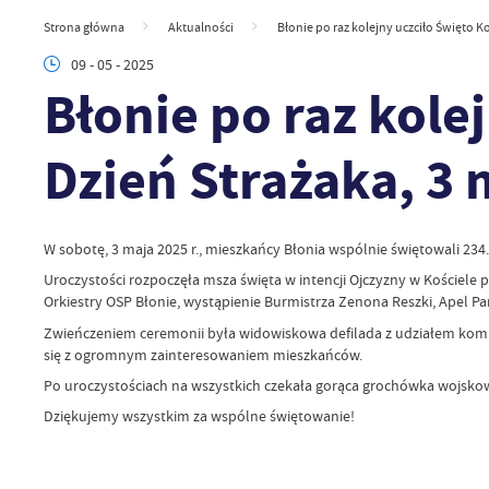
Strona główna
Aktualności
Błonie po raz kolejny uczciło Święto Kon
09 - 05 - 2025
Błonie po raz kolej
Dzień Strażaka, 3 
W sobotę, 3 maja 2025 r., mieszkańcy Błonia wspólnie świętowali 234.
Uroczystości rozpoczęła msza święta w intencji Ojczyzny w Kościele 
Orkiestry OSP Błonie, wystąpienie Burmistrza Zenona Reszki, Apel 
Zwieńczeniem ceremonii była widowiskowa defilada z udziałem komp
się z ogromnym zainteresowaniem mieszkańców.
Po uroczystościach na wszystkich czekała gorąca grochówka wojskow
Dziękujemy wszystkim za wspólne świętowanie!