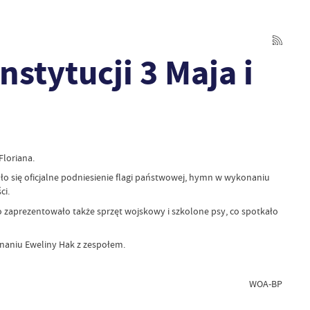
nstytucji 3 Maja i
Floriana.
yło się oficjalne podniesienie flagi państwowej, hymn w wykonaniu
ci.
zaprezentowało także sprzęt wojskowy i szkolone psy, co spotkało
onaniu Eweliny Hak z zespołem.
WOA-BP